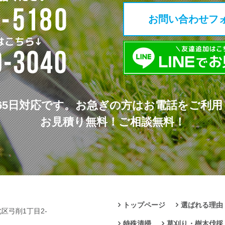
お問い合わせフ
65日対応です。
お急ぎの方はお電話をご利用
お見積り無料！ご相談無料！
トップページ
選ばれる理由
北区弓削1丁目2-
特殊清掃
草刈り・樹木伐採