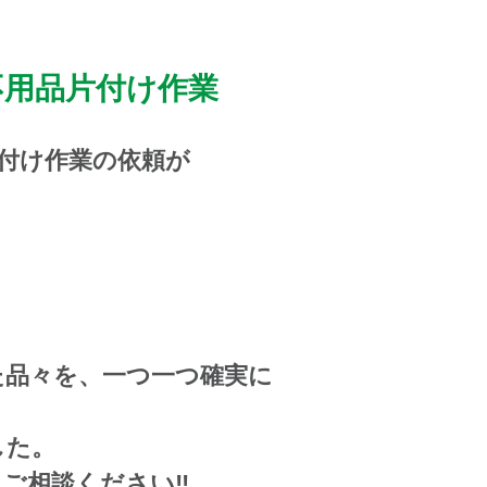
不用品片付け作業
付け作業の依頼が
た品々を、一つ一つ確実に
した。
ご相談ください‼