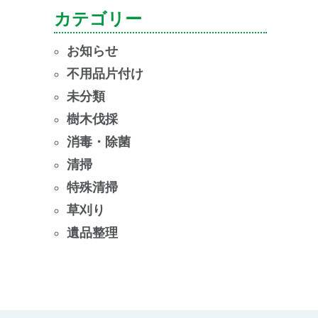
ー
カテゴリー
カ
イ
お知らせ
ブ
不用品片付け
未分類
樹木伐採
消毒・除菌
清掃
特殊清掃
草刈り
遺品整理