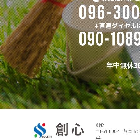
年中無休3
創心
〒861-8002 熊本市
44